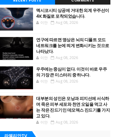
RECENT POSTS
COMMENTS
멕시코시티 상공에 거대한 외계 우주선이
4K 화질로 포착되었습니다.
이안
Aug 08, 2026
연구에 따르면 명상은 뇌의 디폴트 모드
네트워크를 눈에 띄게 변화시키는 것으로
나타났다.
이안
Aug 08, 2026
우주에는 중심이 없다. 이것이 바로 우주
의 가장 큰 미스터리 중 하나다.
이안
Aug 08, 2026
대부분의 성인은 모낭과 피지선에 서식하
며 죽은 피부 세포와 천연 오일을 먹고 사
는 작은 진드기인 데모덱스 진드기를 가지
고 있다.
이안
Aug 08, 2026
라엘리안TV