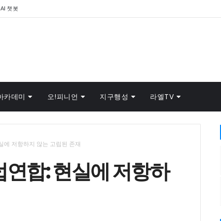
AI 챗봇
아카데미
오!피니언
지구행성
라엘TV
현실에 저항하지 않는 고립된 존재
럽연합: 현실에 저항하