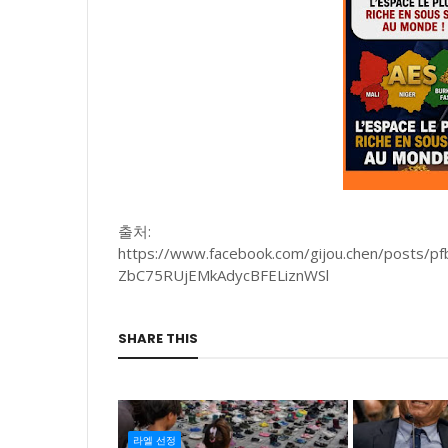
출처:
https://www.facebook.com/gijou.chen/posts
ZbC75RUjEMkAdycBFELiznWSl
SHARE THIS
라엘 선정