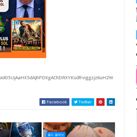
/pfbid05UjAaHX5dAJhPDXgAChDRXYKsdfrviggzjz6uH2W
Facebook
Twitter
월드 플래닛