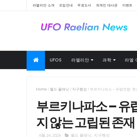
라엘리안 소개
모임안내
무료도서
외계인 대사관
이벤트
UFOS
라엘리안
과학
라엘 
Home
/
월드 플래닛
/
지구행성
/
부르키나파소 – 유럽연합: 
부르키나파소 – 유
지 않는 고립된 존재
6월 24, 2026
월드 플래닛
,
지구행성