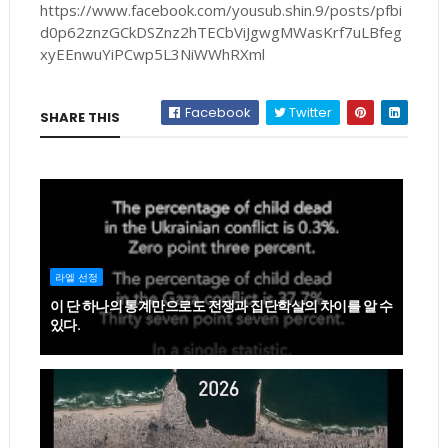
https://www.facebook.com/yousub.shin.9/posts/pfbi
d0p62znzGCkDSZnz2hTECbViJgwgMWasKrf7uLBfeg
xyEEnwuYiPCwp5L3NiWWhRXml
Facebook
Twitter
SHARE THIS
라엘 선정
이 단 하나의 통계만으로도 전쟁과 집단학살의 차이를 알 수
있다.