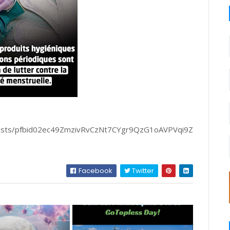
/posts/pfbid02ec49ZmzivRvCzNt7CYgr9QzG1oAVPVqi9Z
Facebook
Twitter