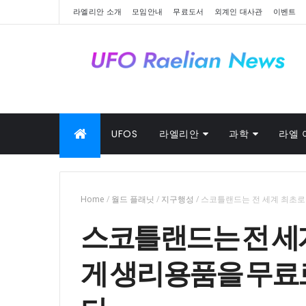
라엘리안 소개
모임안내
무료도서
외계인 대사관
이벤트
UFOS
라엘리안
과학
라엘 
Home
/
월드 플래닛
/
지구행성
/
스코틀랜드는 전 세계 최초로
스코틀랜드는 전 세
게 생리용품을 무료