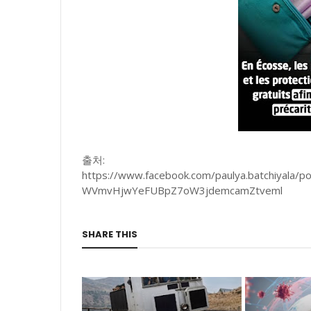
출처:
https://www.facebook.com/paulya.batchiyala
WVmvHjwYeFUBpZ7oW3jdemcamZtveml
SHARE THIS