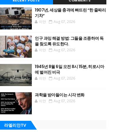
RECENT POSTS
COMMENTS
1907년, 세상을 충격에 빠뜨린 “한 줄짜리
기차”
이안
Aug 07, 2026
인구 과잉 해결 방법: 그들을 조종하여 독
을 찾도록 유도한다.
이안
Aug 07, 2026
1945년 8월 6일 오전 8시 15분, 히로시마
에 벌어진 비극
이안
Aug 07, 2026
과학을 받아들이는 시각 변화
이안
Aug 07, 2026
라엘리안TV