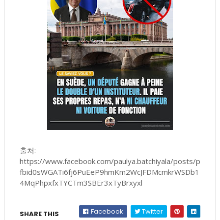
출처:
https://www.facebook.com/paulya.batchiyala/posts/p
fbid0sWGATi6fj6PuEeP9hmKm2WcJFDMcmkrWSDb1
4MqPhpxfxTYCTm3SBEr3xTyBrxyxl
Facebook
Twitter
SHARE THIS