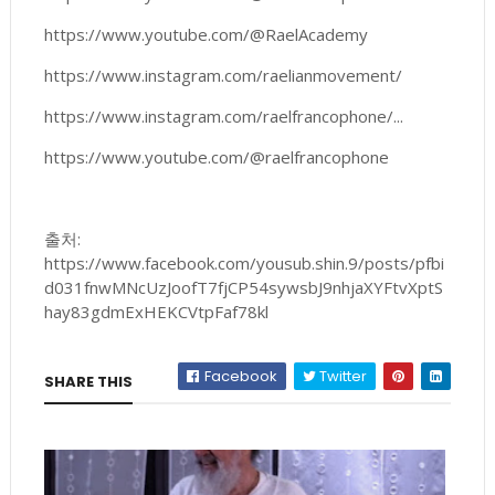
https://www.youtube.com/@RaelAcademy
https://www.instagram.com/raelianmovement/
https://www.instagram.com/raelfrancophone/...
https://www.youtube.com/@raelfrancophone
출처:
https://www.facebook.com/yousub.shin.9/posts/pfbi
d031fnwMNcUzJoofT7fjCP54sywsbJ9nhjaXYFtvXptS
hay83gdmExHEKCVtpFaf78kl
Facebook
Twitter
SHARE THIS