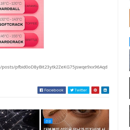
ial/posts/pfbid0oD8yBit23ytk2ZeKG75jswqe9xx96Aqd
Facebook
Twitter
건강
대부분의 성인은 모낭과 피지선에 서