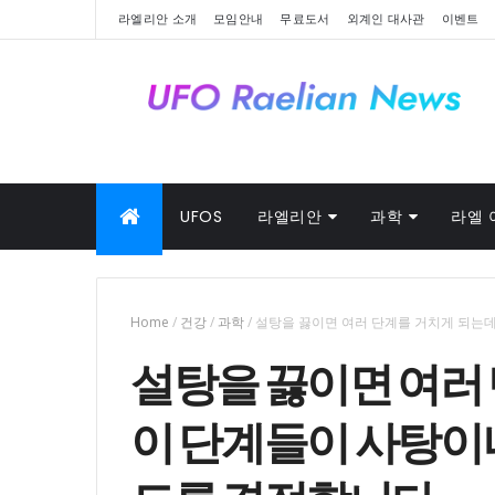
라엘리안 소개
모임안내
무료도서
외계인 대사관
이벤트
UFOS
라엘리안
과학
라엘 
Home
/
건강
/
과학
/
설탕을 끓이면 여러 단계를 거치게 되는데
설탕을 끓이면 여러 
이 단계들이 사탕이