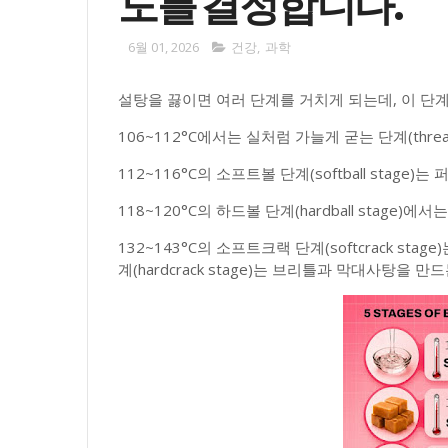
도를 결정합니다.
6월 01, 2026
건강
,
과학
설탕을 끓이면 여러 단계를 거치게 되는데, 이 단
106~112°C에서는 실처럼 가늘게 굳는 단계(thre
112~116°C의 소프트볼 단계(softball stage
118~120°C의 하드볼 단계(hardball stage
132~143°C의 소프트크랙 단계(softcrack sta
계(hardcrack stage)는 브리틀과 막대사탕을 만