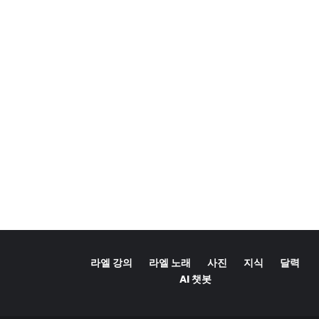
라엘 강의
라엘 노래
사진
지식
달력
AI 챗봇