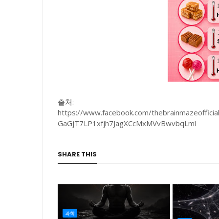
출처:
https://www.facebook.com/thebrainmazeoffic
GaGjT7LP1xfjh7JagXCcMxMVvBwvbqLml
SHARE THIS
과학