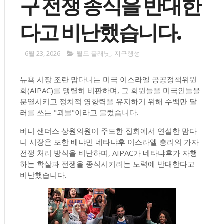
구 전쟁 종식을 반대한
다고 비난했습니다.
6월 23, 2026
월드 플래닛
,
지구행성
뉴욕 시장 조란 맘다니는 미국 이스라엘 공공정책위원
회(AIPAC)를 맹렬히 비판하며, 그 회원들을 미국인들을
분열시키고 정치적 영향력을 유지하기 위해 수백만 달
러를 쓰는 "괴물"이라고 불렀습니다.
버니 샌더스 상원의원이 주도한 집회에서 연설한 맘다
니 시장은 또한 베냐민 네타냐후 이스라엘 총리의 가자
전쟁 처리 방식을 비난하며, AIPAC가 네타냐후가 자행
하는 학살과 전쟁을 종식시키려는 노력에 반대한다고
비난했습니다.