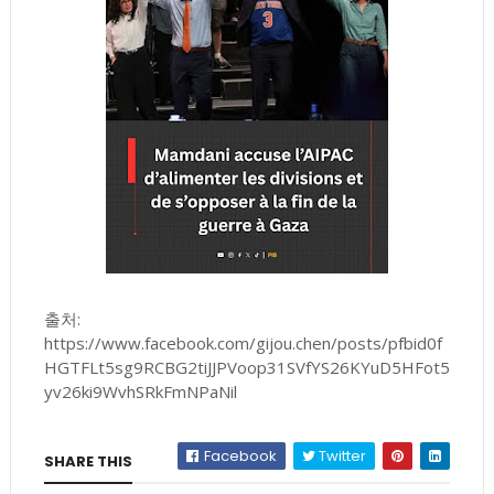
출처:
https://www.facebook.com/gijou.chen/posts/pfbid0f
HGTFLt5sg9RCBG2tiJJPVoop31SVfYS26KYuD5HFot5
yv26ki9WvhSRkFmNPaNil
Facebook
Twitter
SHARE THIS