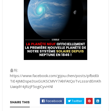
출처:
https://www.facebook.com/gijou.chen/posts/pfbid0i
TiE4JMiDspe3sxGUKSCMVY7AhFAtQoTvLsssrdEmKh
UaiqdY4jRzJF5ogiCyvHNl
Facebook
Twitter
SHARE THIS