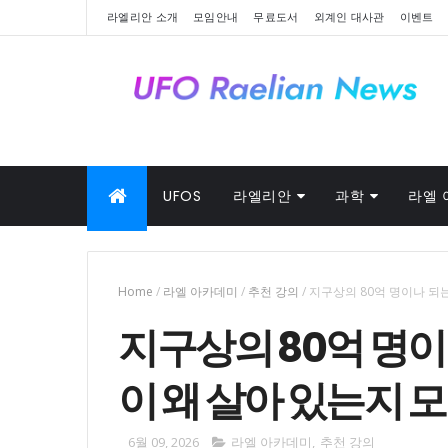
라엘리안 소개
모임안내
무료도서
외계인 대사관
이벤트
UFOS
라엘리안
과학
라엘 
Home
/
라엘 아카데미
/
추천 강의
/
지구상의 80억 명이나 되
지구상의 80억 명이
이 왜 살아 있는지 
6월 09, 2026
라엘 아카데미
,
추천 강의