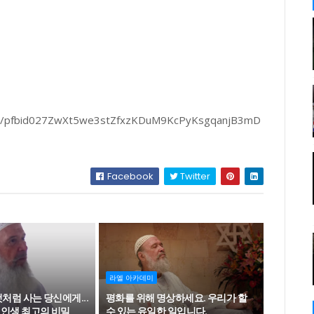
osts/pfbid027ZwXt5we3stZfxzKDuM9KcPyKsgqanjB3mD
Facebook
Twitter
라엘 아카데미
것처럼 사는 당신에게...
평화를 위해 명상하세요. 우리가 할
 인생 최고의 비밀
수 있는 유일한 일입니다.