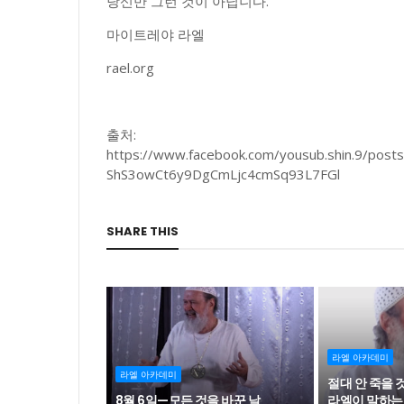
당신만 그런 것이 아닙니다.
마이트레야 라엘
rael.org
출처:
https://www.facebook.com/yousub.shin.9/p
ShS3owCt6y9DgCmLjc4cmSq93L7FGl
SHARE THIS
라엘 아카데미
라엘 아카데미
절대 안 죽을 
8월 6일—모든 것을 바꾼 날
라엘이 말하는