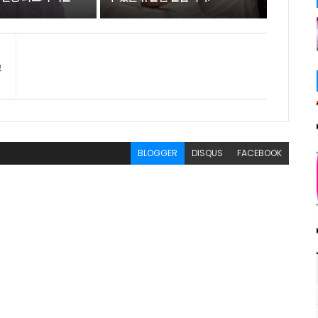
그
BLOGGER
DISQUS
FACEBOOK