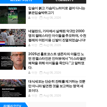
RECENT POSTS
COMMENTS
입술이 붉고 가슴지느러미로 걸어 다니는
붉은입술박쥐고기
이안
Aug 08, 2026
네덜란드, 가자에서 살해된 약 2만 2000
명의 팔레스타인 아이들을 추모하며, 수천
켤레의 어린이용 신발이 진열되었습니다!
이안
Aug 08, 2026
2025년 홀로코스트 생존자의 아들인 노
먼 핀켈스타인은 인터뷰에서 "이스라엘은
쾌락을 위해 아이들을 죽인다."고 말하였
다.
이안
Aug 08, 2026
대식세포는 단순히 잔해를 제거하는 것뿐
만 아니라 발견한 것을 보고하는 명역 세
포이다.
이안
Aug 08, 2026
라엘리안TV