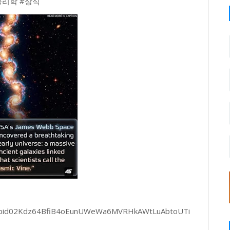
물리학 #상식
s/pfbid02Kdz64BfiB4oEunUWeWa6MVRHkAWtLuAbtoUTi