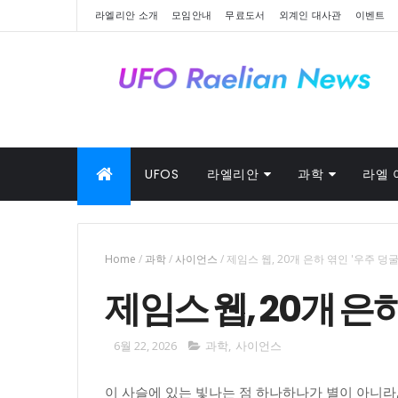
라엘리안 소개
모임안내
무료도서
외계인 대사관
이벤트
UFOS
라엘리안
과학
라엘 
Home
/
과학
/
사이언스
/
제임스 웹, 20개 은하 엮인 '우주 덩굴
제임스 웹, 20개 은하
6월 22, 2026
과학
,
사이언스
이 사슬에 있는 빛나는 점 하나하나가 별이 아니라