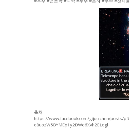
#우주 #천문학 #과학 #우주 #은하 #우주 #천체
출처:
https://www.facebook.com/gijou.chen/post
o8uozW5BYMEp1y2DWo6Xvh2ELogl