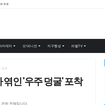
AI 챗봇
아카데미
오!피니언
지구행성
라엘TV
' 포착
 엮인 '우주 덩굴' 포착
, 은하 전체입니다.