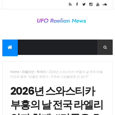
Home
/
라엘리안
/
투게더
/
2026년 스와스티카 부흥의 날 전국 라엘
리안과 함께: “만물은 흐른다…우주에 고정불변한 건 없다!”
2026년 스와스티카
부흥의 날 전국 라엘리