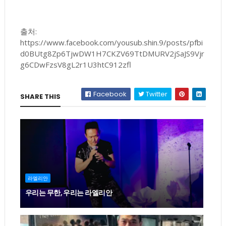
출처:
https://www.facebook.com/yousub.shin.9/posts/pfbi
d0BUtg8Zp6TjwDW1H7CKZV69TtDMURV2jSaJS9Vjr
g6CDwFzsV8gL2r1U3htC912zfl
Facebook
Twitter
SHARE THIS
라엘리안
우리는 무한, 우리는 라엘리안