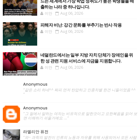
드는 세계에서 가장 학업 성취도가 높은 학생들을 배
출하는 나라 중 하나입니다.
이안
Aug 06, 2026
피해자 비난: 강간 문화를 부추기는 반사 작용
이안
Aug 06, 2026
네덜란드에서는 일부 지방 자치 단체가 장애인을 위
한 성 관련 지원 서비스에 자금을 지원합니다.
이안
Aug 06, 2026
Anonymous
"같은 소리 하네^^ 짜피 먼저 탄압하고 인종차별 한건 니들이었음 ^^
"
Anonymous
"그 절에서 말하는 여자는 비유적으로 말한것이고 요한복음을 읽어 보
면 이해하기 쉬울거예요. ..."
라엘리안 퓨전
"와~ 과학의 발전이 인류의 노동과 자유를 위해 사용되어서 모든 사람