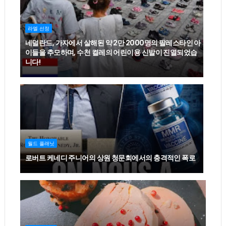
라엘 선정
네덜란드, 가자에서 살해된 약 2만 2000명의 팔레스타인 아
이들을 추모하며, 수천 켤레의 어린이용 신발이 진열되었습
니다!
월드 플래닛
로버트 케네디 주니어의 상원 청문회에서의 충격적인 폭로