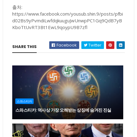
출처:
https://www.facebook.com/yousub.shin.9/posts/pfbi
d02Bs9yPvmdiLwfdqkuuguJwUnwpPC1Gq9QdB7yB
KboTtUvRT3Bt1EwL9qoypU9B7zfl
Facebook
Twitter
SHARE THIS
스와스티카
스와스티카: 역사상 가장 오해받는 상징에 숨겨진 진실