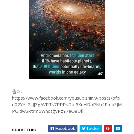
출처:
https://www.facebook.com/yousub.shin.9/posts/pfbi
d02YYcPcJJZgAVRTs7PPPsDtn5XuHDoPNb4PmoSJM
PGjdwSRtrm5WhdtgVPzY7eQ8Ufl
Facebook
Twitter
SHARE THIS