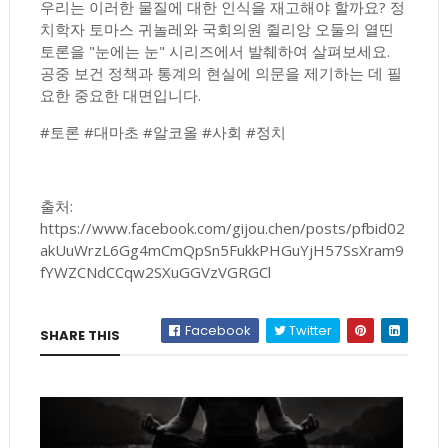
우리는 이러한 물질에 대한 인식을 재고해야 할까요? 정
치학자 토마스 귀놀레와 국회의원 쥘리앙 오둘의 열띤
토론을 "눈에는 눈" 시리즈에서 발췌하여 살펴보세요.
공중 보건 정책과 통계의 현실에 의문을 제기하는 데 필
요한 중요한 대면입니다.
#토론 #대마초 #알코올 #사회 #정치
출처:
https://www.facebook.com/gijou.chen/posts/pfbid02
akUuWrzL6Gg4mCmQpSn5FukkPHGuYjH57SsXram9
fYWZCNdCCqw2SXuGGVzVGRGCl
Facebook
Twitter
SHARE THIS