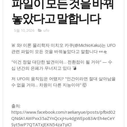
파일이 모든 것을 바꿔
놓았다고 말합니다
5월 10, 2026
ufo
🚨 와! 이론 물리학자 미치오 카쿠(@MichioKaku)는 UFO
관련 파일이 모든 것을 바꿔놓았다고 말합니다 👀🛸
"이건 정말 대단한 발견이야… 전환점이 될 거야" — 수
십 년간의 은폐가 무너지고 있다 💣
저 UFO의 움직임은 어땠지? "인간이라면 절대 살아남을
수 없을 거야… 차원이 다른 지능이야" 🤯
출처:
https://www.facebook.com/raelianyue/posts/pfbid02
QNdA1AWPxx35aZYnQcxjHu4dgWEpo83ArEh4eCeY
Syt5wP7QTATxJEKN54zaTyiCl