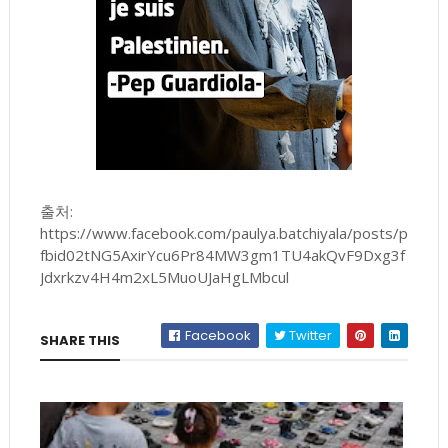
출처:
https://www.facebook.com/paulya.batchiyala/posts/p
fbid02tNG5AxirYcu6Pr84MW3gm1TU4akQvF9Dxg3f
Jdxrkzv4H4m2xL5MuoUJaHgLMbcul
Facebook
Twitter
SHARE THIS