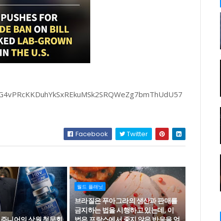
?
THG4vPRcKKDuhYkSxREkuMSk2SRQWeZg7bmThUdU57
Facebook
Twitter
월드 플래닛
브라질은 푸아그라의 생산과 판매를
금지하는 법을 시행하고 있는데, 이
 주니어의 상원 청문회
법은 프랑스에서 좋지 않은 반응을 얻