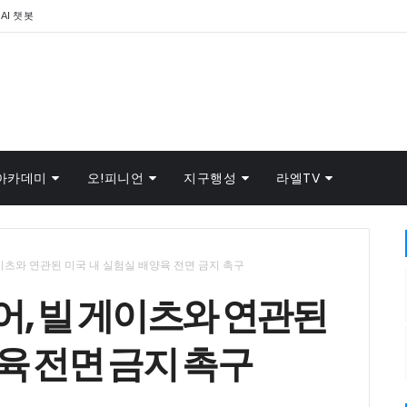
AI 챗봇
아카데미
오!피니언
지구행성
라엘TV
이츠와 연관된 미국 내 실험실 배양육 전면 금지 촉구
, 빌 게이츠와 연관된
육 전면 금지 촉구