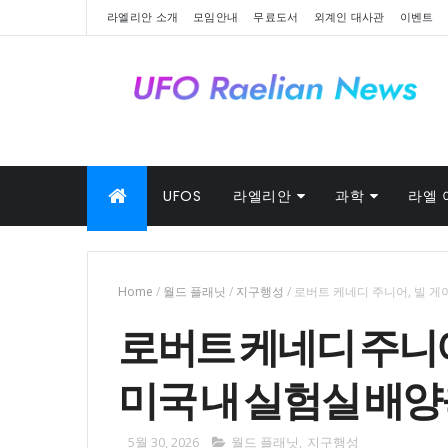
라엘리안 소개
모임안내
무료도서
외계인 대사관
이벤트
UFOS
라엘리안
과학
라엘 
Home
/
월드 플래닛
/
지구행성
/
로버트 케네디 주니어, 빌 게
로버트 케네디 주니어
미국 내 실험실 배양
5월 30, 2026
월드 플래닛
,
지구행성