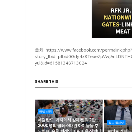
출처: https://www.facebook.com/permalink.php
story_fbid=pfbid0Gdg4x8TeaeZpVwJAnLDN
yul&id=61581348713024
SHARE THIS
라엘 선정
네덜란드, 가자에서 살해된 약 2만
월드 플래닛
2000명의 팔레스타인 아이들을 추
모하며, 수천 켤레의 어린이용 신발이
로버트 케네디