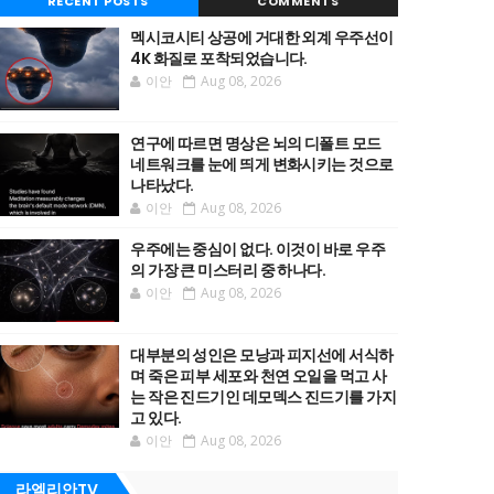
RECENT POSTS
COMMENTS
멕시코시티 상공에 거대한 외계 우주선이
4K 화질로 포착되었습니다.
이안
Aug 08, 2026
연구에 따르면 명상은 뇌의 디폴트 모드
네트워크를 눈에 띄게 변화시키는 것으로
나타났다.
이안
Aug 08, 2026
우주에는 중심이 없다. 이것이 바로 우주
의 가장 큰 미스터리 중 하나다.
이안
Aug 08, 2026
대부분의 성인은 모낭과 피지선에 서식하
며 죽은 피부 세포와 천연 오일을 먹고 사
는 작은 진드기인 데모덱스 진드기를 가지
고 있다.
이안
Aug 08, 2026
라엘리안TV