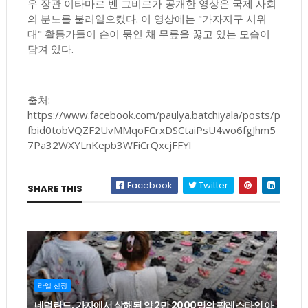
우 장관 이타마르 벤 그비르가 공개한 영상은 국제 사회
의 분노를 불러일으켰다. 이 영상에는 "가자지구 시위
대" 활동가들이 손이 묶인 채 무릎을 꿇고 있는 모습이
담겨 있다.
출처:
https://www.facebook.com/paulya.batchiyala/posts/p
fbid0tobVQZF2UvMMqoFCrxDSCtaiPsU4wo6fgJhm5
7Pa32WXYLnKepb3WFiCrQxcjFFYl
Facebook
Twitter
SHARE THIS
라엘 선정
네덜란드, 가자에서 살해된 약 2만 2000명의 팔레스타인 아