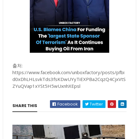
출처:
https://www.facebook.com/unboxfactory/posts/pfbi
d0xDhLHLsvkTds3fsKDwUYyTiEXPBa2CqzQ4CjxVtS
ZYuQVap1xYSt5H5wUxnhXEpsl
Facebook
Twitter
SHARE THIS