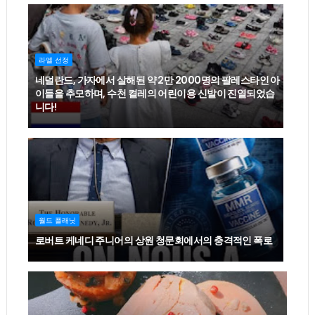
라엘 선정
네덜란드, 가자에서 살해된 약 2만 2000명의 팔레스타인 아
이들을 추모하며, 수천 켤레의 어린이용 신발이 진열되었습
니다!
월드 플래닛
로버트 케네디 주니어의 상원 청문회에서의 충격적인 폭로