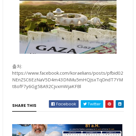
출처:
https://www.facebook.com/koraelians/posts/pfbid02
NEnZSC6EzNaV5D4m43DNMu5mHQJsxTqDndT7YM
t8ofF7y6Gg58A92CjvxmWjaKFBl
Facebook
Twitter
SHARE THIS