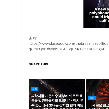
출처:
https://www.facebook.com/thebrainmazeoffi
qGmPQyc9bjvo6uxGDCzjH4K1zmY6DDogMl
SHARE THIS
과학
과학자들이 은하수 내부에서 우주 흐
과학
름을 발견했을지도 모릅니다. 마치 우
주 공간에서 빛나는 강처럼 함께 이동
이 새로운 합금