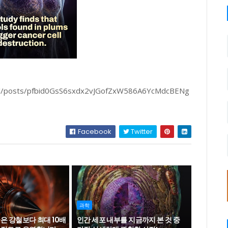
cial/posts/pfbid0GsS6sxdx2vJGofZxW586A6YcMdcBENg
Facebook
Twitter
과학
은 강철보다 최대 10배
인간 세포 내부를 지금까지 본 것 중