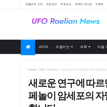
라엘리안 소개
모임안내
무료도서
외계인 대사관
이벤트
UFOS
라엘리안
과학
라엘 
Home
/
과학
/
사이언스
/
새로운 연구에 따르면 자두에 함유된
새로운 연구에 따르
페놀이 암세포의 자