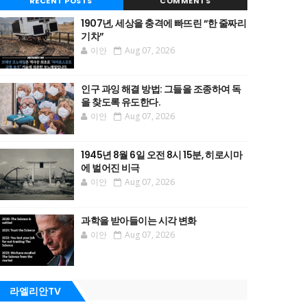
RECENT POSTS
COMMENTS
1907년, 세상을 충격에 빠뜨린 “한 줄짜리
기차”
이안
Aug 07, 2026
인구 과잉 해결 방법: 그들을 조종하여 독
을 찾도록 유도한다.
이안
Aug 07, 2026
1945년 8월 6일 오전 8시 15분, 히로시마
에 벌어진 비극
이안
Aug 07, 2026
과학을 받아들이는 시각 변화
이안
Aug 07, 2026
라엘리안TV