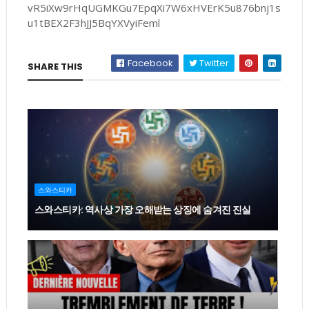
vR5iXw9rHqUGMKGu7EpqXi7W6xHVErK5u876bnj1s
u1tBEX2F3hJJ5BqYXVyiFeml
Facebook
Twitter
SHARE THIS
스와스티카
스와스티카: 역사상 가장 오해받는 상징에 숨겨진 진실