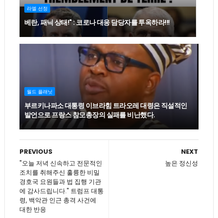
라엘 선정
베란, 패닉 상태!" : 코로나 대응 담당자를 투옥하라!!!
월드 플래닛
부르키나파소 대통령 이브라힘 트라오레 대령은 직설적인
발언으로 프랑스 참모총장의 실패를 비난했다.
PREVIOUS
NEXT
"오늘 저녁 신속하고 전문적인
높은 정신성
조치를 취해주신 훌륭한 비밀
경호국 요원들과 법 집행 기관
에 감사드립니다." 트럼프 대통
령, 백악관 인근 총격 사건에
대한 반응