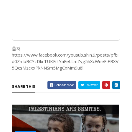
출처:
https://www.facebook.com/yousub.shin.9/posts/pfbi
d0ZmbBCYzDkrTUKFrtYaFeLLmZyg5hXcWneEiEBXV
5QcsMzcxxPkNNSm5MgCxMm9u8l
Facebook
Twitter
SHARE THIS