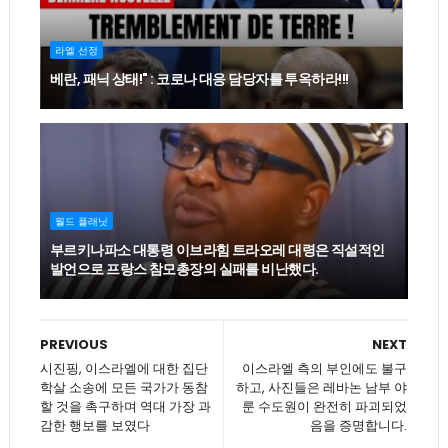
라엘 선정
베란, 패닉 상태!" : 코로나 대응 담당자를 투옥하라!!!
월드 플래닛
부르키나파소 대통령 이브라힘 트라오레 대령은 직설적인
발언으로 프랑스 참모총장의 실패를 비난했다.
PREVIOUS
NEXT
시진핑, 이스라엘에 대한 집단
이스라엘 측의 부인에도 불구
학살 소송에 모든 국가가 동참
하고, 사진들은 레바논 남부 야
할 것을 촉구하며 역대 가장 과
룬 수도원이 완전히 파괴되었
감한 행보를 보였다
음을 증명합니다.