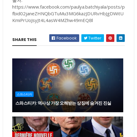
출처:
https://www.facebook.com/paulya.batchiyala/posts/p
fbid02janeZHNQbGTuMu3MG6kazJDURvHbJgDWitU
KmiPrUoJsyJt4L4asW4MZhw49mEQBl
Facebook
Twitter
SHARE THIS
스와스티카
스와스티카: 역사상 가장 오해받는 상징에 숨겨진 진실