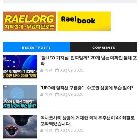
RECENT POSTS
COMMENTS
'달 UFO 기지설' 진짜일까? 20개 넘는 미확인 물체 포
착
이안
Aug 09, 2026
"UFO에 일직선 구름층"...수도권 상공에 무슨 일이?
이안
Aug 09, 2026
멕시코시티 상공에 거대한 외계 우주선이 4K 화질로
포착되었습니다.
이안
Aug 08, 2026