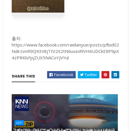
출처:
https://www.facebook.com/raelianyue/posts/pfbid02
NdirzvnR9Q93V8jTtV2X2tN6used9VH6UDCkEBF9pX
4zPRKbFpjZUX5NACoYjVYul
Facebook
Twitter
SHARE THIS
UFO