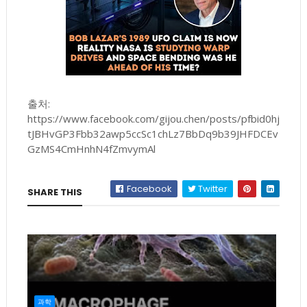
출처:
https://www.facebook.com/gijou.chen/posts/pfbid0hj
tJBHvGP3Fbb32awp5ccSc1chLz7BbDq9b39JHFDCEv
GzMS4CmHnhN4fZmvymAl
Facebook
Twitter
SHARE THIS
과학