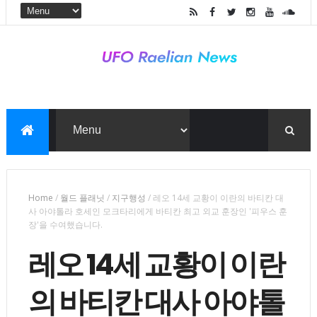
Home
/
월드 플래닛
/
지구행성
/
레오 14세 교황이 이란의 바티칸 대
사 아야톨라 호세인 모크타리에게 바티칸 최고 외교 훈장인 '피우스 훈
장'을 수여했습니다.
레오 14세 교황이 이란
의 바티칸 대사 아야톨