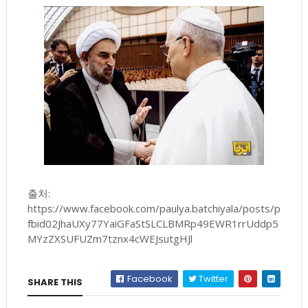
출처:
https://www.facebook.com/paulya.batchiyala/posts/p
fbid02JhaUXy77YaiGFaStSLCLBMRp49EWR1rrUddp5
MYzZXSUFUZm7tznx4cWEJsutgHJl
Facebook
Twitter
SHARE THIS