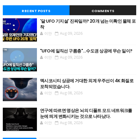
RECENT POSTS
COMMENTS
'달 UFO 기지설' 진짜일까? 20개 넘는 미확인 물체 포
착
이안
Aug 09, 2026
"UFO에 일직선 구름층"...수도권 상공에 무슨 일이?
이안
Aug 09, 2026
멕시코시티 상공에 거대한 외계 우주선이 4K 화질로
포착되었습니다.
이안
Aug 08, 2026
연구에 따르면 명상은 뇌의 디폴트 모드 네트워크를
눈에 띄게 변화시키는 것으로 나타났다.
이안
Aug 08, 2026