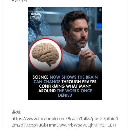
출처:
https://www.facebook.com/BraainTalks/posts/pfbid0
2m2pTXcpp1uGbHmnDwvurrbWsaVLCjhMFYZ1LBH