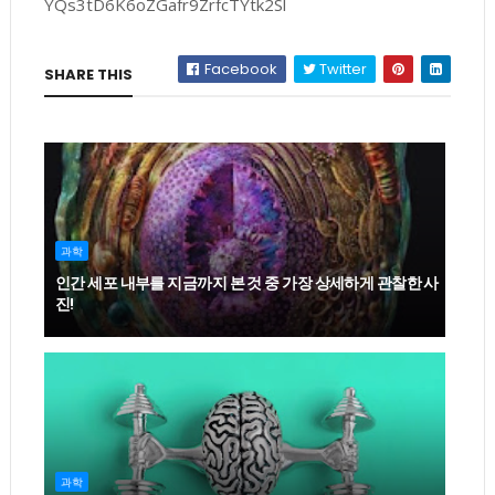
YQs3tD6K6oZGafr9ZrfcTYtk2Sl
Facebook
Twitter
SHARE THIS
과학
인간 세포 내부를 지금까지 본 것 중 가장 상세하게 관찰한 사
진!
과학