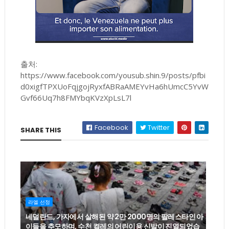
출처:
https://www.facebook.com/yousub.shin.9/posts/pfbi
d0xigfTPXUoFqjgojRyxfABRaAMEYvHa6hUmcC5YvW
Gvf66Uq7h8FMYbqKVzXpLsL7l
Facebook
Twitter
SHARE THIS
라엘 선정
네덜란드, 가자에서 살해된 약 2만 2000명의 팔레스타인 아
이들을 추모하며, 수천 켤레의 어린이용 신발이 진열되었습