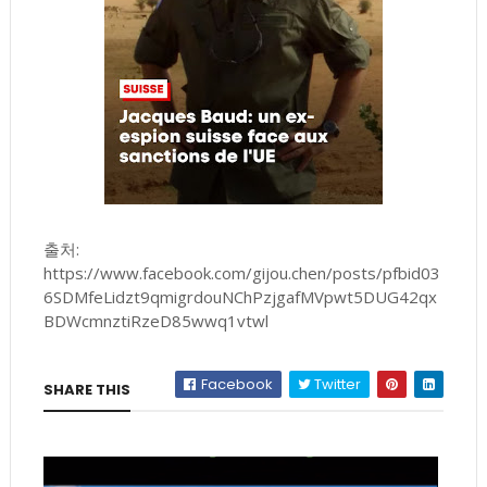
출처:
https://www.facebook.com/gijou.chen/posts/pfbid03
6SDMfeLidzt9qmigrdouNChPzjgafMVpwt5DUG42qx
BDWcmnztiRzeD85wwq1vtwl
Facebook
Twitter
SHARE THIS