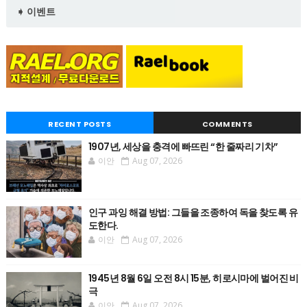
➧ 이벤트
RECENT POSTS
COMMENTS
1907년, 세상을 충격에 빠뜨린 “한 줄짜리 기차”
이안
Aug 07, 2026
인구 과잉 해결 방법: 그들을 조종하여 독을 찾도록 유
도한다.
이안
Aug 07, 2026
1945년 8월 6일 오전 8시 15분, 히로시마에 벌어진 비
극
이안
Aug 07, 2026