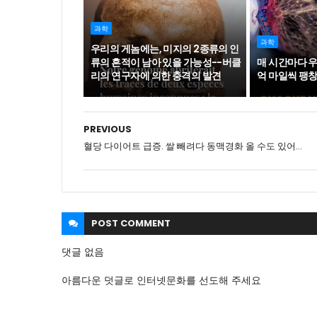
과학
과학
우리의 게놈에는, 미지의 2종류의 인
류의 흔적이 남아 있을 가능성--버클
매 시간마다 우
리의 연구자에 의한 충격의 발견
억 마일씩 팽
PREVIOUS
혈당 다이어트 급증. 쌀 빼려다 동맥경화 올 수도 있어...
POST
COMMENT
댓글 없음
아름다운 덧글로 인터넷문화를 선도해 주세요