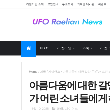
라엘리안 소개
모임안내
무료도서
외계인 대사관
이벤트
UFOS
라엘리안
과학
라엘 
Home
/
과학
/
사이언스
/
아름다움에 대한 갈망: TikTok 스
아름다움에 대한 갈망:
가 어린 소녀들에게
6월 10, 2025
과학
,
사이언스