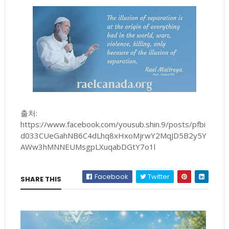
출처:
https://www.facebook.com/yousub.shin.9/posts/pfbi
d033CUeGahNB6C4dLhq8xHxoMjrwY2MqJD5B2y5Y
AWw3hMNNEUMsgpLXuqabDGtY7o1l
Facebook
Twitter
SHARE THIS