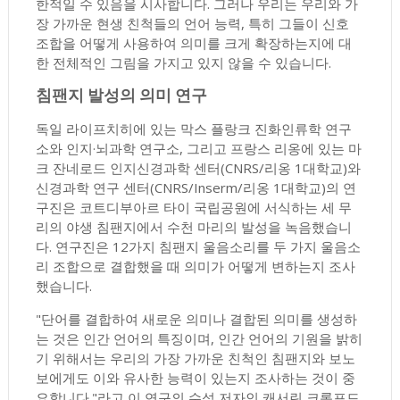
한적일 수 있음을 시사합니다. 그러나 우리는 우리와 가
장 가까운 현생 친척들의 언어 능력, 특히 그들이 신호
조합을 어떻게 사용하여 의미를 크게 확장하는지에 대
한 전체적인 그림을 가지고 있지 않을 수 있습니다.
침팬지 발성의 의미 연구
독일 라이프치히에 있는 막스 플랑크 진화인류학 연구
소와 인지·뇌과학 연구소, 그리고 프랑스 리옹에 있는 마
크 잔네로드 인지신경과학 센터(CNRS/리옹 1대학교)와
신경과학 연구 센터(CNRS/Inserm/리옹 1대학교)의 연
구진은 코트디부아르 타이 국립공원에 서식하는 세 무
리의 야생 침팬지에서 수천 마리의 발성을 녹음했습니
다. 연구진은 12가지 침팬지 울음소리를 두 가지 울음소
리 조합으로 결합했을 때 의미가 어떻게 변하는지 조사
했습니다.
"단어를 결합하여 새로운 의미나 결합된 의미를 생성하
는 것은 인간 언어의 특징이며, 인간 언어의 기원을 밝히
기 위해서는 우리의 가장 가까운 친척인 침팬지와 보노
보에게도 이와 유사한 능력이 있는지 조사하는 것이 중
요합니다."라고 이 연구의 수석 저자인 캐서린 크록포드