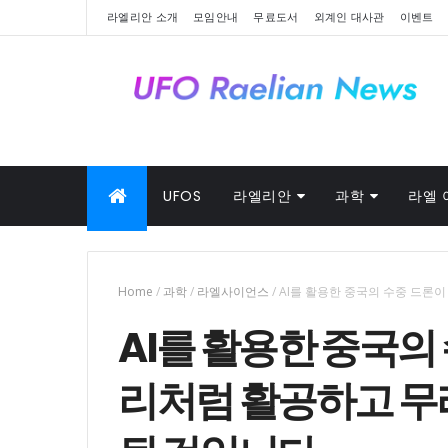
라엘리안 소개
모임안내
무료도서
외계인 대사관
이벤트
UFOS
라엘리안
과학
라엘 
Home
/
과학
/
라엘사이언스
/
AI를 활용한 중국의 수중 드론이
AI를 활용한 중국의
리처럼 활공하고 무리