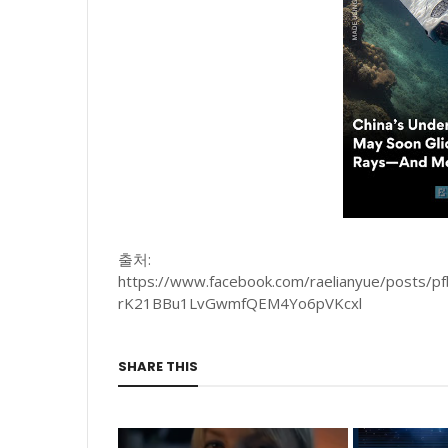
출처:
https://www.facebook.com/raelianyue/post
rK21BBu1LvGwmfQEM4Yo6pVKcxl
SHARE THIS