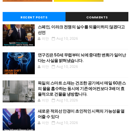
RECENT POSTS
COMMENTS
스페인, 이라크 전쟁의 실수를 되풀이하지 않겠다고
선언
이안
Aug 10, 2026
연구진은 50세 무렵부터 뇌에 중대한 변화가 일어난
다는 사실을 밝혀냈습니다.
이안
Aug 10, 2026
독일의 스마트 소재는 건조한 공기에서 매일 60온스
의 물을 흡수하는 동시에 기존 에어컨보다 3배 더 효
율적으로 건물을 냉방합니다.
이안
Aug 10, 2026
새로운 적외선 안경이 초인적인 시력의 가능성을 열
어줄 수 있다
이안
Aug 10, 2026