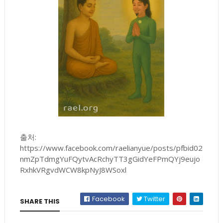
출처:
https://www.facebook.com/raelianyue/posts/pfbid02
nmZpTdmgYuFQytvAcRchyTT3gGidYeFPmQYj9eujo
RxhkVRgvdWCW8kpNyJ8WSoxl
Facebook
Twitter
SHARE THIS