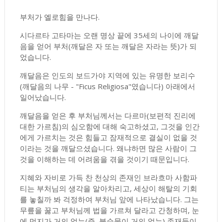
부처가 엘로힘을 만나다.
시다르타 고타마는 오랜 명상 끝에 35세의 나이에 깨달
음을 얻어 부처(깨달은 자 또는 깨달은 자라는 뜻)가 되
었습니다.
깨달음은 인도의 보드가야 지역에 있는 유명한 보리수
(깨달음의 나무 - "Ficus Religiosa"였습니다) 아래에서
일어났습니다.
깨달음을 얻은 후 부처님께서는 다르마(보편적 진리에
대한 가르침)의 심오함에 대해 숙고하셨고, 그것을 인간
에게 가르치는 것은 힘들고 잠재적으로 결실이 없을 것
이라는 것을 깨달으셨습니다. 왜냐하면 많은 사람이 그
것을 이해하는 데 어려움을 겪을 것이기 때문입니다.
지혜와 자비로 가득 찬 천상의 존재인 브라흐마 사함파
티는 부처님의 생각을 알아차리고, 세상이 해탈의 기회
를 놓칠까 봐 걱정하여 부처님 앞에 나타났습니다. 그는
무릎을 꿇고 부처님께 법을 가르쳐 달라고 간청하며, 눈
에 먼지가 거의 없는(즉, 불순물이 거의 없는) 존재들이