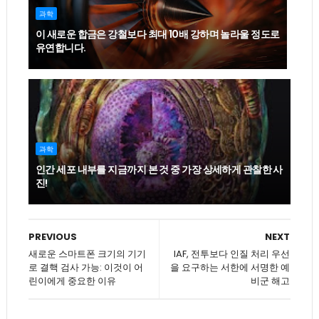
과학
이 새로운 합금은 강철보다 최대 10배 강하며 놀라울 정도로
유연합니다.
과학
인간 세포 내부를 지금까지 본 것 중 가장 상세하게 관찰한 사
진!
PREVIOUS
NEXT
새로운 스마트폰 크기의 기기
IAF, 전투보다 인질 처리 우선
로 결핵 검사 가능: 이것이 어
을 요구하는 서한에 서명한 예
린이에게 중요한 이유
비군 해고