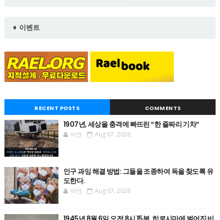
➧ 이벤트
RECENT POSTS
COMMENTS
1907년, 세상을 충격에 빠뜨린 “한 줄짜리 기차”
이안
Aug 07, 2026
인구 과잉 해결 방법: 그들을 조종하여 독을 찾도록 유
도한다.
이안
Aug 07, 2026
1945년 8월 6일 오전 8시 15분, 히로시마에 벌어진 비