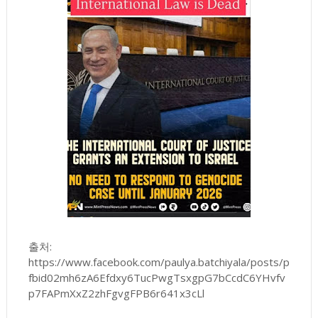
출처:
https://www.facebook.com/paulya.batchiyala/posts/p
fbid02mh6zA6Efdxy6TucPwgTsxgpG7bCcdC6YHvfv
p7FAPmXxZ2zhFgvgFPB6r641x3cLl