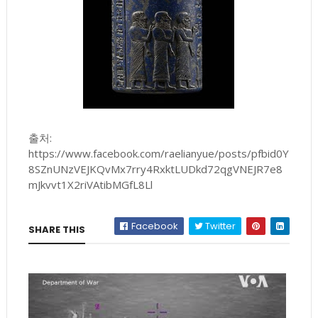
출처:
https://www.facebook.com/raelianyue/posts/pfbid0Y
8SZnUNzVEJKQvMx7rry4RxktLUDkd72qgVNEJR7e8
mJkvvt1X2riVAtibMGfL8Ll
Facebook
Twitter
SHARE THIS