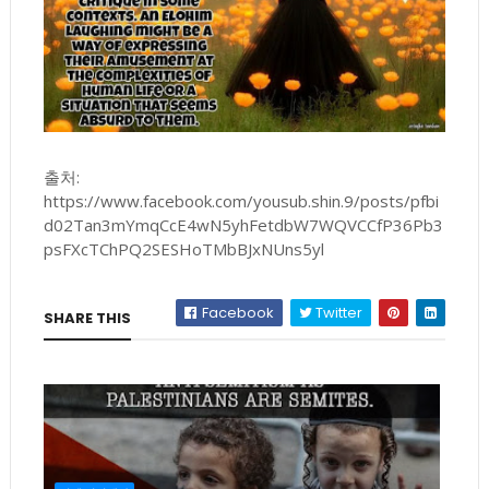
출처:
https://www.facebook.com/yousub.shin.9/posts/pfbi
d02Tan3mYmqCcE4wN5yhFetdbW7WQVCCfP36Pb3
psFXcTChPQ2SESHoTMbBJxNUns5yl
Facebook
Twitter
SHARE THIS