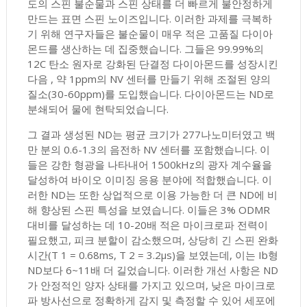
도의 스핀 불순물과 스핀 상태를 더 빠르게 불안정하게
만드는 표면 스핀 노이즈입니다. 이러한 과제를 극복하
기 위해 연구자들은 불순물이 매우 적은 고품질 다이아
몬드를 생산하는 데 집중했습니다. 그들은 99.99%의
12C 탄소 원자로 강화된 단결정 다이아몬드를 성장시킨
다음 , 약 1ppm의 NV 센터를 만들기 위해 조절된 양의
질소(30-60ppm)를 도입했습니다. 다이아몬드는 ND로
분쇄되어 물에 현탁되었습니다.
그 결과 생성된 ND는 평균 크기가 277나노미터였고 백
만 분의 0.6-1.3의 음전하 NV 센터를 포함했습니다. 이
들은 강한 형광을 나타내어 1500kHz의 광자 계수율을
달성하여 바이오 이미징 응용 분야에 적합했습니다. 이
러한 ND는 또한 상업적으로 이용 가능한 더 큰 ND에 비
해 향상된 스핀 특성을 보였습니다. 이들은 3% ODMR
대비를 달성하는 데 10-20배 적은 마이크로파 전력이
필요했고, 피크 분할이 감소했으며, 상당히 긴 스핀 완화
시간(T 1 = 0.68ms, T 2 = 3.2µs)을 보였는데, 이는 Ib형
ND보다 6~11배 더 길었습니다. 이러한 개선 사항은 ND
가 안정적인 양자 상태를 가지고 있으며, 낮은 마이크로
파 방사선으로 정확하게 감지 및 측정할 수 있어 세포에