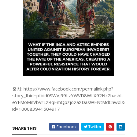
출처: https://www.facebook.com/permalink.php?
story_fbid=pfbid0SWVJ99LzYWVD8WLX92Nz2hashL
eYFMoMnVbVrLzRqEmQpzjo2aXDasWENtMdCnwbl&
id=100083941504917
Facebook
Twitter
SHARE THIS