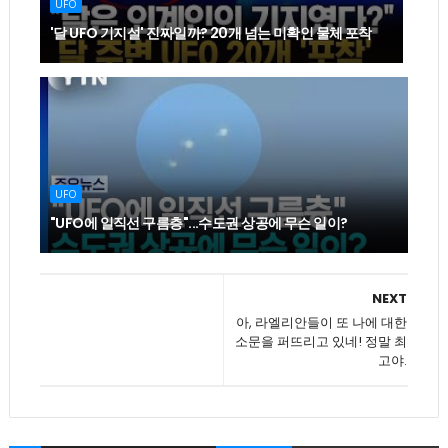
UFO
'달 UFO 기지설' 진짜일까? 20개 넘는 미확인 물체 포착
UFO
"UFO에 일직선 구름층"...수도권 상공에 무슨 일이?
NEXT
아, 라엘리안들이 또 나에 대한
소문을 퍼뜨리고 있네! 정말 최
고야.