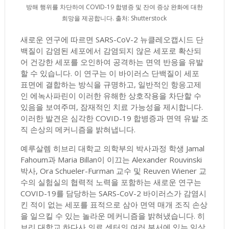
방해 행위를 차단하여 COVID-19 합병증 및 잔여 증상 완화에 대한
희망을 제공합니다. 출처: Shutterstock
새로운 연구에 따르면 SARS-CoV-2 뉴클레오캡시드 단
백질이 감염된 세포에서 감염되지 않은 세포로 확산되
어 건강한 세포를 오인하여 공격하는 면역 반응을 유발
할 수 있습니다. 이 연구는 이 바이러스 단백질이 세포
표면에 결합하는 방식을 규명하고, 일반적인 항응고제
인 에녹사파린이 이러한 유해한 상호작용을 차단할 수
있음을 보여주며, 잠재적인 치료 가능성을 제시합니다.
이러한 발견은 심각한 COVID-19 합병증과 면역 유발 조
직 손상의 메커니즘을 밝혀냅니다.
예루살렘 히브리 대학교 의학부의 박사과정 학생 Jamal
Fahoum과 Maria Billan이 이끄는 Alexander Rouvinski
박사, Ora Schueler-Furman 교수 및 Reuven Wiener 교
수의 실험실의 협력적 노력을 포함하는 새로운 연구는
COVID-19를 담당하는 SARS-CoV-2 바이러스가 감염시
킨 적이 없는 세포를 표적으로 삼아 면역 매개 조직 손상
을 일으킬 수 있는 놀라운 메커니즘을 밝혀냈습니다. 히
브리 대학교 하다사 의료 센터의 여러 부서에 있는 임상