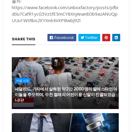
출처:
https://www.facebook.com/unboxfactory/posts/pfbi
d0u7CafR1ycG5VzSfE5mCY8XnjAnan8Db9azANUQp
UUu1WtRbo2EYXn64VXPBwbJ9Zl
Facebook
Twitter
SHARE THIS
라엘 선정
네덜란드, 가자에서 살해된 약 2만 2000명의 팔레스타인 아
이들을 추모하며, 수천 켤레의 어린이용 신발이 진열되었습
니다!