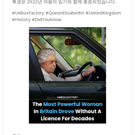
특권은 2022년 여왕의 임기와 함께 종료되었습니다.
#UnboxFactory #QueenElizabethII #UnitedKingdom
#History #DidYouKnow