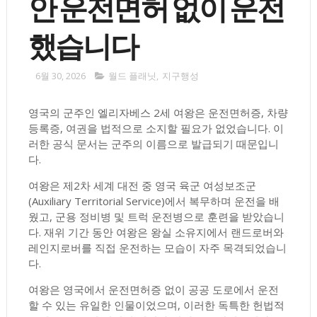
안 운전면허 없이 운전
했습니다
6월 30, 2026
월드 플래닛
,
지구행성
영국의 군주인 엘리자베스 2세 여왕은 운전면허증, 차량
등록증, 여권을 법적으로 소지할 필요가 없었습니다. 이
러한 공식 문서는 군주의 이름으로 발급되기 때문입니
다.
여왕은 제2차 세계 대전 중 영국 육군 여성보조군
(Auxiliary Territorial Service)에서 복무하며 운전을 배
웠고, 군용 정비병 및 트럭 운전병으로 훈련을 받았습니
다. 재위 기간 동안 여왕은 왕실 소유지에서 랜드로버와
레인지로버를 직접 운전하는 모습이 자주 목격되었습니
다.
여왕은 영국에서 운전면허증 없이 공공 도로에서 운전
할 수 있는 유일한 인물이었으며, 이러한 독특한 헌법적